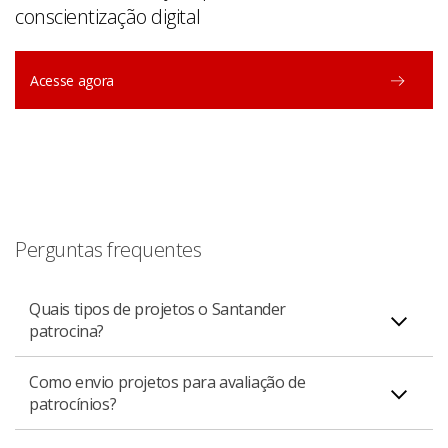
conscientização digital
Acesse agora
Perguntas frequentes
Quais tipos de projetos o Santander
patrocina?
Como envio projetos para avaliação de
O Santander apoia iniciativas que promovem shows,
patrocínios?
cultura, esporte e gastronomia em todo o Brasil. Os
patrocínios incluem desde grandes centros culturais e