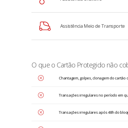
condicionada com a descrição dos fatos, se
Caso você seja assaltado e suas chaves ten
Assistência Meio de Transporte
Caso você seja assaltado e não tenha como 
O que o Cartão Protegido não co
Chantagem, golpes, clonagem do cartão 
Transações irregulares no período em que
Transações irregulares após 48h do bloq