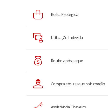
Bolsa Protegida
Se roubarem a sua bolsa e o seu cartão estiv
Utilização Indevida
Apple Pay e Samsung Pay), a bolsa e todo o
cobertura que contratar
Cobre os prejuízos causados por utilização 
Roubo após saque
autenticação (senha, face ID, biometria, dig
oito horas) após o evento.
Proteção contra as famosas saidinhas de ba
Compra e/ou saque sob coação
protegido pelo seguro e receberá a indeniz
Se você for coagido a realizar alguma compra
Assistência Chaveiro