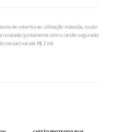
ote de coberturas: utilização indevida, roubo
lsa roubada (juntamente com o cartão segurado
o celular) vai até R$ 2 mil.
IAL
CARTÃO PROTEGIDO PLUS