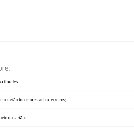
ndo necessário que a coação esteja detalhada no boletim de oc
ham sido levadas, nós disponibilizamos um chaveiro para ajudá-
voltar para casa, nós disponibilizamos um meio de transporte
bre:
ou fraudes
 o cartão foi emprestado a terceiros;
ueio do cartão.