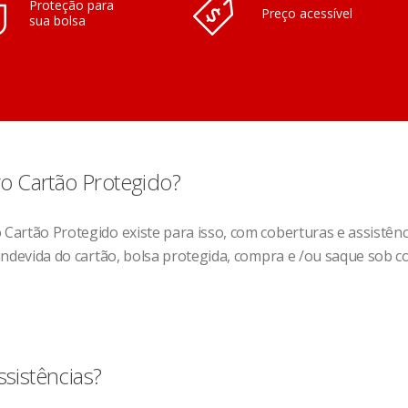
Proteção para
Preço acessível
sua bolsa
o Cartão Protegido?
o Cartão Protegido existe para isso, com coberturas e assistê
o indevida do cartão, bolsa protegida, compra e /ou saque sob 
ssistências?