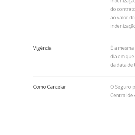
indenização
do contrato
ao valor do
indenização
Vigência
É a mesma 
dia em que 
da data de 
Como Cancelar
O Seguro p
Central de