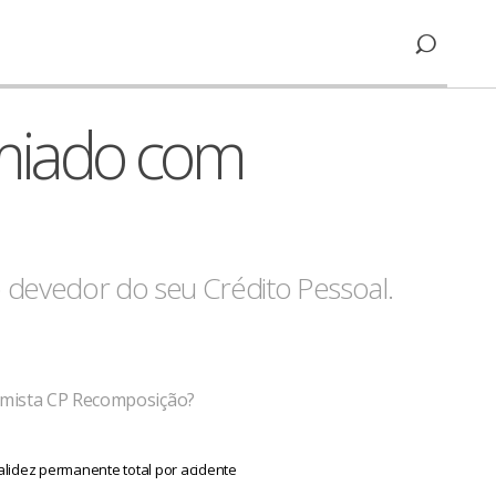
miado com
devedor do seu Crédito Pessoal.
amista CP Recomposição?
alidez permanente total por acidente