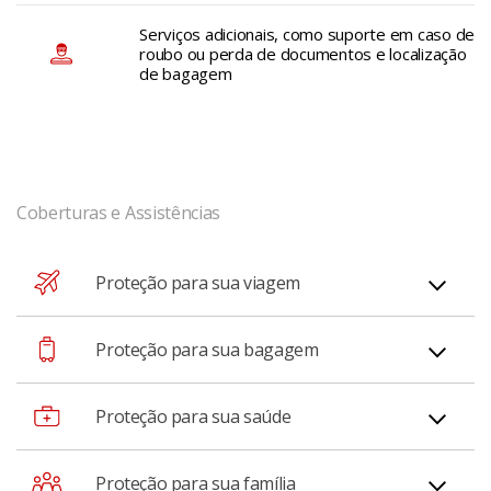
Serviços adicionais, como suporte em caso de
roubo ou perda de documentos e localização
de bagagem
Coberturas e Assistências
Proteção para sua viagem
Atraso ou cancelamento de voo
Proteção para sua bagagem
Com essa opção, você tem direito ao reembolso de
Atraso na bagagem
Proteção para sua saúde
despesas não reembolsadas pela companhia aérea,
como: hospedagens, refeições (sem bebidas alcoólicas),
Para sua segurança, essa cobertura garante o
Despesas médicas e hospitalares
Proteção para sua família
ligações telefônicas, táxis e despesas médicas (desde