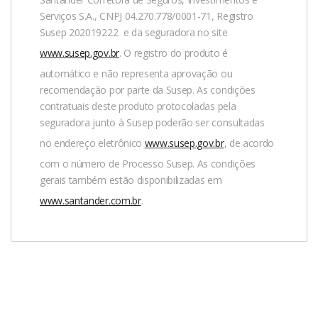
reembolso.br@universal-assistance.com
Serviços S.A., CNPJ 04.270.778/0001-71, Registro
Susep 202019222 e da seguradora no site
Via APP: BAIXE O APLICATIVO DE NOSSO PARCEIRO E
www.susep.gov.br
. O registro do produto é
ENTRE EM CONTATO CONOSCO:
automático e não representa aprovação ou
Abra o aplicativo “Universal Assistance”, faça seu acesso
recomendação por parte da Susep. As condições
utilizando seu CPF e clique em “Solicitar Assistência”
contratuais deste produto protocoladas pela
para ser atendido
seguradora junto à Susep poderão ser consultadas
no endereço eletrônico
www.susep.gov.br
, de acordo
Após o contato, siga todas as orientações de nossos
com o número de Processo Susep. As condições
especialistas para a realização de seu atendimento.
gerais também estão disponibilizadas em
Caso seu atendimento não seja emergencial e seja
www.santander.com.br
.
solicitado o envio de documentos, o prazo para análise
é de até 30 dias corridos após o envio. Vale lembrar que,
neste caso, é importante que sejam encaminhados
todos os documentos solicitados para agilizar o
processo.