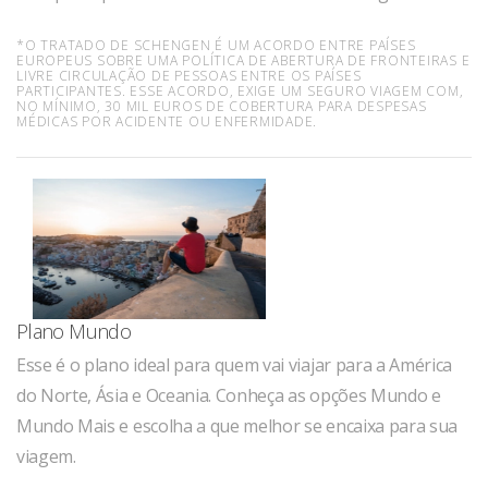
*O TRATADO DE SCHENGEN É UM ACORDO ENTRE PAÍSES
EUROPEUS SOBRE UMA POLÍTICA DE ABERTURA DE FRONTEIRAS E
LIVRE CIRCULAÇÃO DE PESSOAS ENTRE OS PAÍSES
PARTICIPANTES. ESSE ACORDO, EXIGE UM SEGURO VIAGEM COM,
NO MÍNIMO, 30 MIL EUROS DE COBERTURA PARA DESPESAS
MÉDICAS POR ACIDENTE OU ENFERMIDADE.
Plano Mundo
Esse é o plano ideal para quem vai viajar para a América
do Norte, Ásia e Oceania. Conheça as opções Mundo e
Mundo Mais e escolha a que melhor se encaixa para sua
viagem.