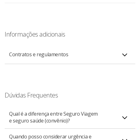
Informações adicionais
Contratos e regulamentos
Condições gerais (para contratações até
PDF
10/12/2025)
Dúvidas Frequentes
Qual é a diferença entre Seguro Viagem
e seguro saúde (convênio)?
Condições Gerais (para contratações a partir de
PDF
11/12/2025)
Quando posso considerar urgência e
O Seguro Viagem destina-se a atender os viajantes