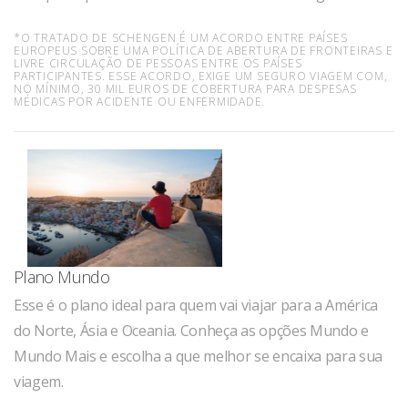
*O TRATADO DE SCHENGEN É UM ACORDO ENTRE PAÍSES
EUROPEUS SOBRE UMA POLÍTICA DE ABERTURA DE FRONTEIRAS E
LIVRE CIRCULAÇÃO DE PESSOAS ENTRE OS PAÍSES
PARTICIPANTES. ESSE ACORDO, EXIGE UM SEGURO VIAGEM COM,
NO MÍNIMO, 30 MIL EUROS DE COBERTURA PARA DESPESAS
MÉDICAS POR ACIDENTE OU ENFERMIDADE.
Plano Mundo
Esse é o plano ideal para quem vai viajar para a América
do Norte, Ásia e Oceania. Conheça as opções Mundo e
Mundo Mais e escolha a que melhor se encaixa para sua
viagem.