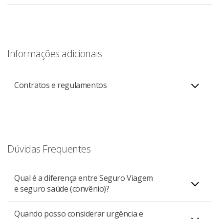
Informações adicionais
Contratos e regulamentos
Condições gerais (para contratações até
PDF
10/12/2025)
Dúvidas Frequentes
Qual é a diferença entre Seguro Viagem
e seguro saúde (convênio)?
Condições Gerais (para contratações a partir de
PDF
11/12/2025)
Quando posso considerar urgência e
O Seguro Viagem destina-se a atender os viajantes