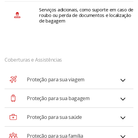
Serviços adicionais, como suporte em caso de
roubo ou perda de documentos e localização
de bagagem
Coberturas e Assistências
Proteção para sua viagem
Atraso ou cancelamento de voo
Proteção para sua bagagem
Com essa opção, você tem direito ao reembolso de
Atraso na bagagem
Proteção para sua saúde
despesas não reembolsadas pela companhia aérea,
como: hospedagens, refeições (sem bebidas alcoólicas),
Para sua segurança, essa cobertura garante o
Despesas médicas e hospitalares
Proteção para sua família
ligações telefônicas, táxis e despesas médicas (desde