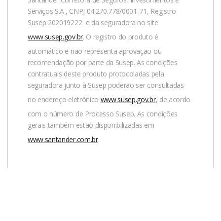
reembolso.br@universal-assistance.com
Serviços S.A., CNPJ 04.270.778/0001-71, Registro
Susep 202019222 e da seguradora no site
Via APP: BAIXE O APLICATIVO DE NOSSO PARCEIRO E
www.susep.gov.br
. O registro do produto é
ENTRE EM CONTATO CONOSCO:
automático e não representa aprovação ou
Abra o aplicativo “Universal Assistance”, faça seu acesso
recomendação por parte da Susep. As condições
utilizando seu CPF e clique em “Solicitar Assistência”
contratuais deste produto protocoladas pela
para ser atendido
seguradora junto à Susep poderão ser consultadas
no endereço eletrônico
www.susep.gov.br
, de acordo
Após o contato, siga todas as orientações de nossos
com o número de Processo Susep. As condições
especialistas para a realização de seu atendimento.
gerais também estão disponibilizadas em
Caso seu atendimento não seja emergencial e seja
www.santander.com.br
.
solicitado o envio de documentos, o prazo para análise
é de até 30 dias corridos após o envio. Vale lembrar que,
neste caso, é importante que sejam encaminhados
todos os documentos solicitados para agilizar o
processo.