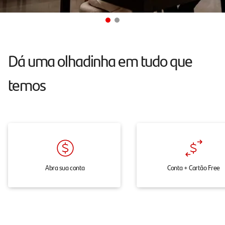
atendimento
24h
pelo
chat,
Dá uma olhadinha em tudo que
onde
temos
e
quando
você
precisar.
Abra sua conta
Conta + Cartão Free