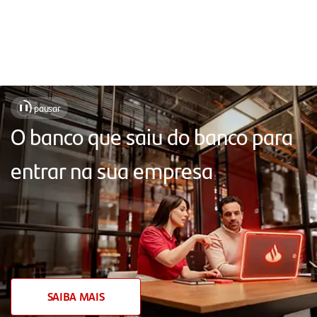
Soluções
pausar
❚❚
para
O banco que saiu do banco para
facilitar
entrar na sua empresa
o
seu
dia
a
dia,
com
SAIBA MAIS