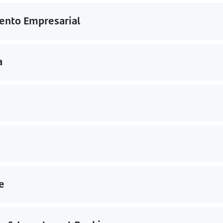
ento Empresarial
a
e