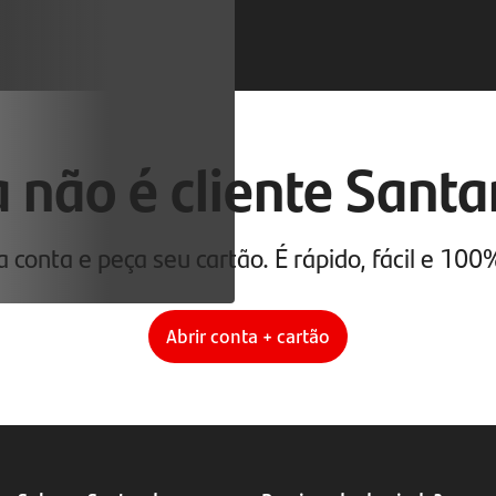
 não é cliente Sant
 conta e peça seu cartão. É rápido, fácil e 100%
Abrir conta + cartão