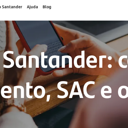
o Santander
Ajuda
Blog
 Santander: c
ento, SAC e o