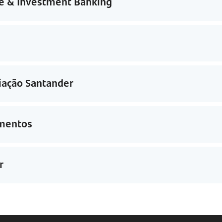
e & Investment Banking
iação Santander
amentos
r