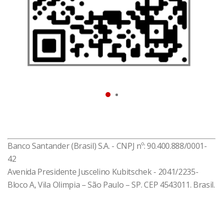
que você entenda melhor sua vida financeira e tome
as melhores decisões relacionadas a crédito,
situação do seu CPF, gastos, recebimentos, limites e
rendas.
Baixe agora e resolva o que você precisa!
*Disponível impressão digital para celulares
compatíveis
Banco Santander (Brasil) S.A. - CNPJ nº: 90.400.888/0001-
42
Avenida Presidente Juscelino Kubitschek - 2041/2235-
Bloco A, Vila Olimpia – São Paulo – SP. CEP 4543011. Brasil.