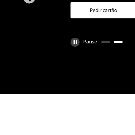
seu
Pedir cartão
ão.
Pause