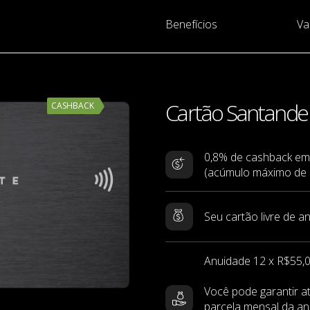
Benefícios
Va
Cartão Santander
CASHBACK
0,8% de cashback em
(acúmulo máximo de R
Seu cartão livre de a
Anuidade 12 x R$55,
Você pode garantir a
parcela mensal da an