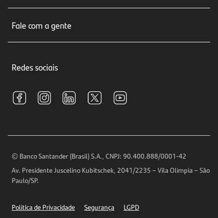
Cartões de crédito
Sobre nós
Seguros
Fale com a gente
Educação Financeira
Crédito e Financiamentos
Central de Atendimento
Trabalhe conosco
Investimentos
Redes sociais
Central de Renegociação
Sustentabilidade
Tarifas e pacotes de serviços
S.A.C
Relações com Investidores
Para sua Empresa
Ouvidoria
Imprensa
Encontre nossas agências
Análises Econômicas
Horários de Atendimento
© Banco Santander (Brasil) S.A., CNPJ: 90.400.888/0001-42
Definições de Cookies
Av. Presidente Juscelino Kubitschek, 2041/2235 – Vila Olímpia – São
Telefones
Paulo/SP.
Segurança
Política de Privacidade
Segurança
LGPD