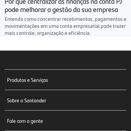
Por que centralizar as finanças na conta PJ
pode melhorar a gestão da sua empresa
Entenda como concentrar recebimentos, pagamentos e
movimentações em uma conta empresarial pode trazer
mais controle, organização e eficiência.
Produtos e Serviços
Conta corrente
Sobre o Santander
Cartões de crédito
Sobre nós
Seguros
Fale com a gente
Educação Financeira