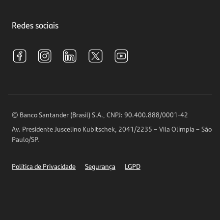
Crédito e Financiamentos
Central de Atendimento
Trabalhe conosco
Investimentos
Redes sociais
Central de Renegociação
Sustentabilidade
Tarifas e pacotes de serviços
S.A.C
Relações com Investidores
Para sua Empresa
Ouvidoria
Imprensa
Encontre nossas agências
Análises Econômicas
Horários de Atendimento
© Banco Santander (Brasil) S.A., CNPJ: 90.400.888/0001-42
Definições de Cookies
Av. Presidente Juscelino Kubitschek, 2041/2235 – Vila Olímpia – São
Telefones
Paulo/SP.
Segurança
Política de Privacidade
Segurança
LGPD
Ética – Canal de denúncia