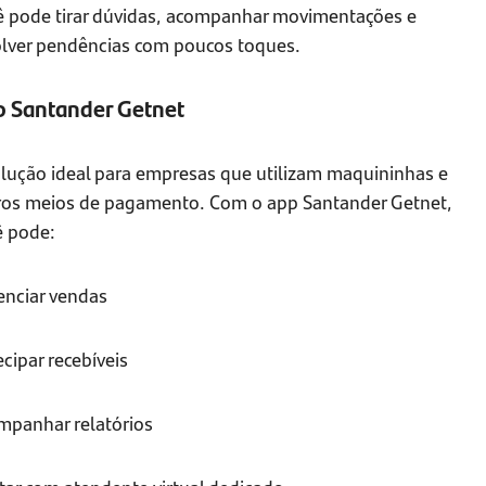
ê pode tirar dúvidas, acompanhar movimentações e
olver pendências com poucos toques.
 Santander Getnet
olução ideal para empresas que utilizam maquininhas e
ros meios de pagamento. Com o app Santander Getnet,
ê pode:
enciar vendas
cipar recebíveis
mpanhar relatórios