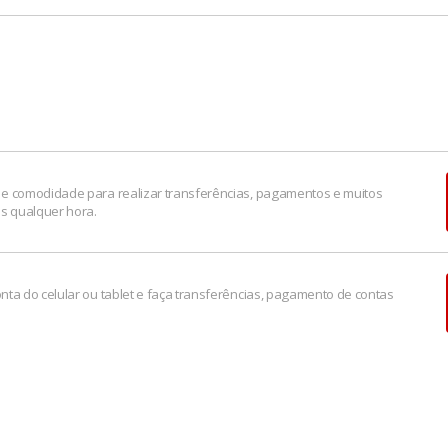
uditiva e de Fala).
8:00 as 20:00.
r.gov.br, que é um serviço público para solução alternativa de 
n do seu estado.
e comodidade para realizar transferências, pagamentos e muitos
os qualquer hora.
nta do celular ou tablet e faça transferências, pagamento de contas