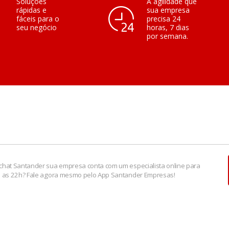
Soluções
A agilidade que
rápidas e
sua empresa
fáceis para o
precisa 24
seu negócio
horas, 7 dias
por semana.
chat Santander sua empresa conta com um especialista online para
é as 22h? Fale agora mesmo pelo App Santander Empresas!