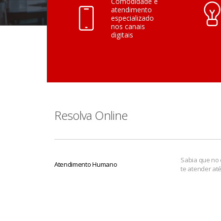
Comodidade e
atendimento
especializado
nos canais
digitais
Resolva Online
Sabia que no 
Atendimento Humano
te atender at