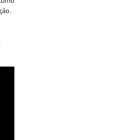
 como
ção.
s