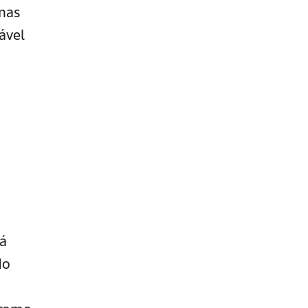
enas
ável
tá
do