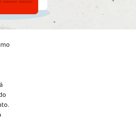
esmo
á
 do
nto.
o