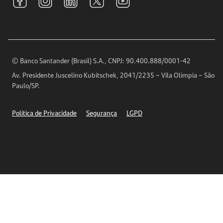
Relações com Investidores
Para sua Empresa
Ouvidoria
Imprensa
Encontre nossas agências
Análises Econômicas
Horários de Atendimento
© Banco Santander (Brasil) S.A., CNPJ: 90.400.888/0001-42
Definições de Cookies
Av. Presidente Juscelino Kubitschek, 2041/2235 – Vila Olímpia – São
Telefones
Paulo/SP.
Segurança
Política de Privacidade
Segurança
LGPD
Ética – Canal de denúncia