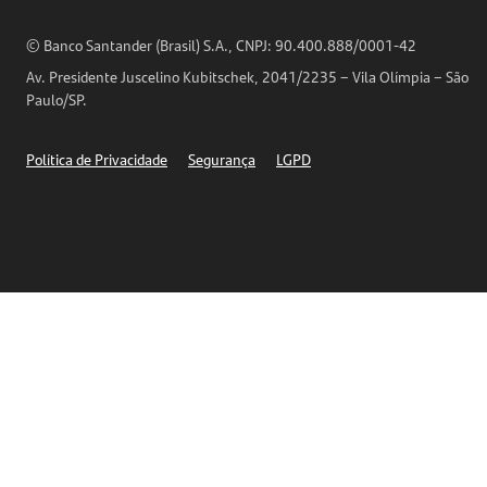
Análises Econômicas
Horários de Atendimento
© Banco Santander (Brasil) S.A., CNPJ: 90.400.888/0001-42
Definições de Cookies
Av. Presidente Juscelino Kubitschek, 2041/2235 – Vila Olímpia – São
Telefones
Paulo/SP.
Segurança
Política de Privacidade
Segurança
LGPD
Ética – Canal de denúncia