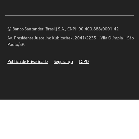
Ouvidoria
Imprensa
Encontre nossas agências
Análises Econômicas
Horários de Atendimento
© Banco Santander (Brasil) S.A., CNPJ: 90.400.888/0001-42
Definições de Cookies
Av. Presidente Juscelino Kubitschek, 2041/2235 – Vila Olímpia – São
Telefones
Paulo/SP.
Segurança
Política de Privacidade
Segurança
LGPD
Ética – Canal de denúncia