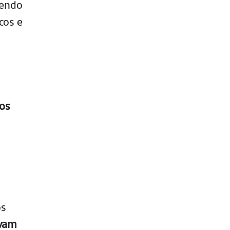
sendo
cos e
os
os
evam