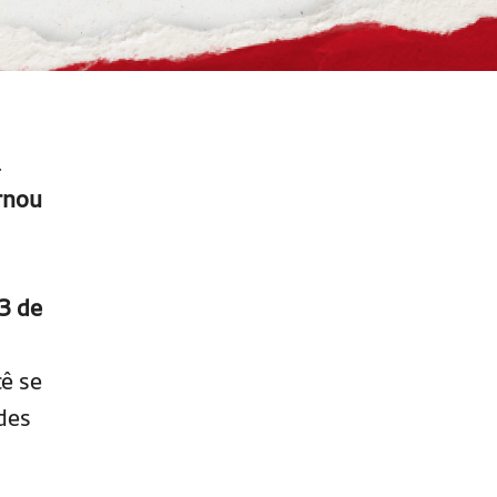
.
rnou
23 de
ê se
ades