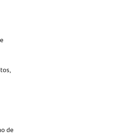
de
tos,
ho de