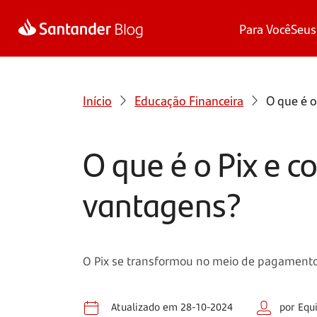
Para Você
Seus
Início
Educação Financeira
O que é o
O que é o Pix e c
vantagens?
O Pix se transformou no meio de pagamento e
Atualizado em 28-10-2024
por Equ