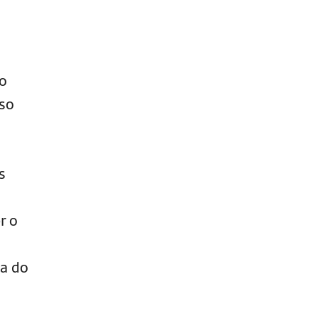
o
sso
s
r o
da do