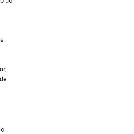
vo do
de
or,
 de
do