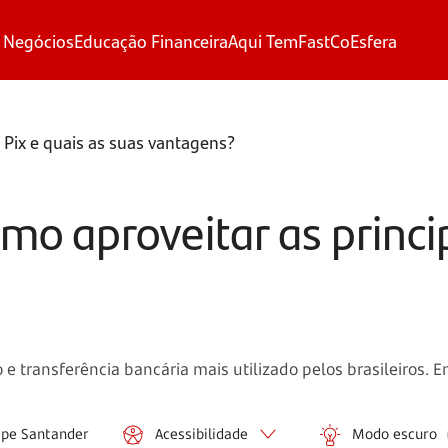
 Negócios
Educação Financeira
Aqui Tem
FastCo
Esfera
 Pix e quais as suas vantagens?
omo aproveitar as princi
 transferência bancária mais utilizado pelos brasileiros. E
ipe Santander
Acessibilidade
Modo escuro