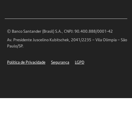
Para sua Empresa
Ouvidoria
Imprensa
Encontre nossas agências
Análises Econômicas
Horários de Atendimento
© Banco Santander (Brasil) S.A., CNPJ: 90.400.888/0001-42
Definições de Cookies
Av. Presidente Juscelino Kubitschek, 2041/2235 – Vila Olímpia – São
Telefones
Paulo/SP.
Segurança
Política de Privacidade
Segurança
LGPD
Ética – Canal de denúncia