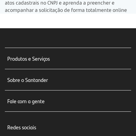
atos cadastrais no CNPJ e aprenda a preencher e
acompanhar a solicitação de forma totalmente online
Produtos e Serviços
Conta corrente
Sobre o Santander
Cartões de crédito
Sobre nós
Seguros
Fale com a gente
Educação Financeira
Crédito e Financiamentos
Central de Atendimento
Trabalhe conosco
Investimentos
Redes sociais
Central de Renegociação
Sustentabilidade