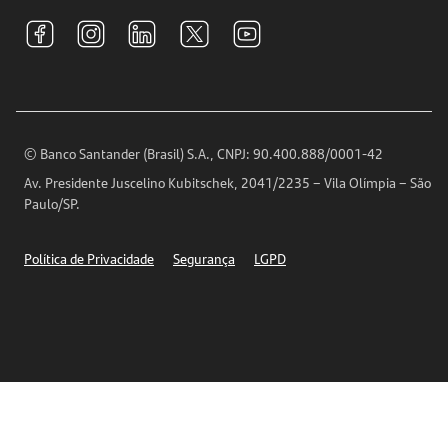
Tarifas e pacotes de serviços
S.A.C
Relações com Investidores
Para sua Empresa
Ouvidoria
Imprensa
Encontre nossas agências
Análises Econômicas
Horários de Atendimento
© Banco Santander (Brasil) S.A., CNPJ: 90.400.888/0001-42
Definições de Cookies
Av. Presidente Juscelino Kubitschek, 2041/2235 – Vila Olímpia – São
Telefones
Paulo/SP.
Segurança
Política de Privacidade
Segurança
LGPD
Ética – Canal de denúncia