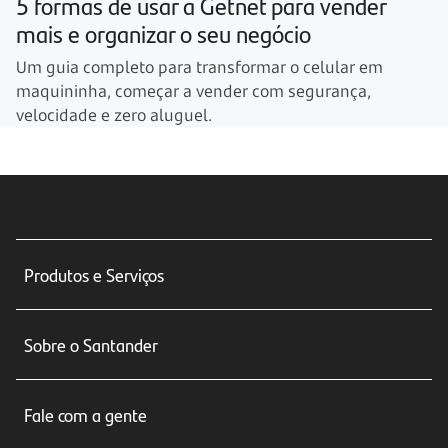
5 formas de usar a Getnet para vender
mais e organizar o seu negócio
Um guia completo para transformar o celular em
maquininha, começar a vender com segurança,
velocidade e zero aluguel.
Produtos e Serviços
Conta corrente
Sobre o Santander
Cartões de crédito
Sobre nós
Seguros
Fale com a gente
Educação Financeira