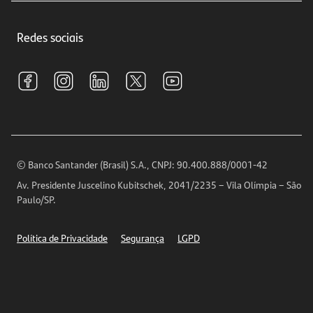
Crédito e Financiamentos
Central de Atendimento
Trabalhe conosco
Investimentos
Redes sociais
Central de Renegociação
Sustentabilidade
Tarifas e pacotes de serviços
S.A.C
Relações com Investidores
Para sua Empresa
Ouvidoria
Imprensa
Encontre nossas agências
Análises Econômicas
Horários de Atendimento
© Banco Santander (Brasil) S.A., CNPJ: 90.400.888/0001-42
Definições de Cookies
Av. Presidente Juscelino Kubitschek, 2041/2235 – Vila Olímpia – São
Telefones
Paulo/SP.
Segurança
Política de Privacidade
Segurança
LGPD
Ética – Canal de denúncia