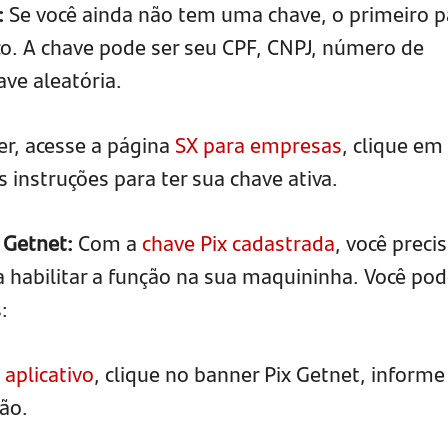
:
Se você ainda não tem uma chave, o primeiro 
co. A chave pode ser seu CPF, CNPJ, número de
ave aleatória.
er, acesse a página
SX para empresas
, clique em
s instruções para ter sua chave ativa.
a Getnet:
Com a
chave Pix cadastrada
, você preci
a habilitar a função na sua maquininha. Você po
:
o
aplicativo
, clique no banner Pix Getnet, informe
ão.