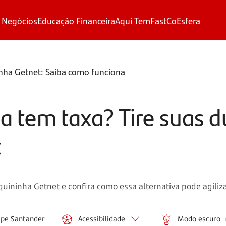
 Negócios
Educação Financeira
Aqui Tem
FastCo
Esfera
nha Getnet: Saiba como funciona
a tem taxa? Tire suas d
t
ininha Getnet e confira como essa alternativa pode agiliza
ipe Santander
Acessibilidade
Modo escuro