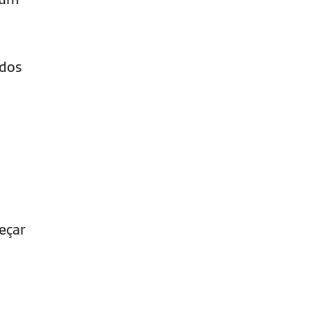
ados
eçar