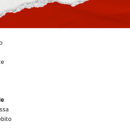
o
te
de
ssa
ébito