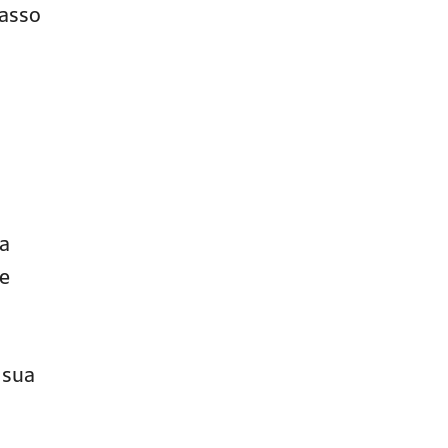
passo
sa
de
 sua