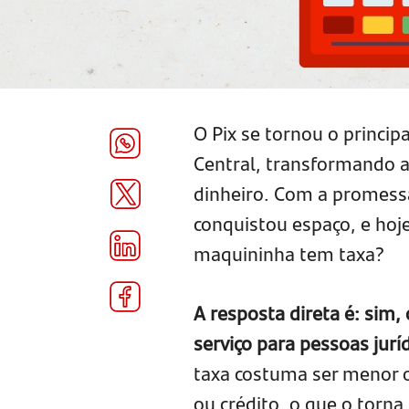
O Pix se tornou o princi
Central, transformando 
dinheiro. Com a promessa
conquistou espaço, e hoj
maquininha tem taxa?
A resposta direta é: sim
serviço para pessoas juríd
taxa costuma ser menor o
ou crédito, o que o torna