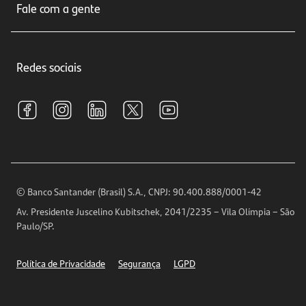
Seguros
Fale com a gente
Educação Financeira
Crédito e Financiamentos
Central de Atendimento
Trabalhe conosco
Investimentos
Redes sociais
Central de Renegociação
Sustentabilidade
Tarifas e pacotes de serviços
S.A.C
Relações com Investidores
Para sua Empresa
Ouvidoria
Imprensa
Encontre nossas agências
Análises Econômicas
Horários de Atendimento
© Banco Santander (Brasil) S.A., CNPJ: 90.400.888/0001-42
Definições de Cookies
Av. Presidente Juscelino Kubitschek, 2041/2235 – Vila Olímpia – São
Telefones
Paulo/SP.
Segurança
Política de Privacidade
Segurança
LGPD
Ética – Canal de denúncia