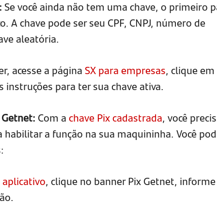
:
Se você ainda não tem uma chave, o primeiro 
co. A chave pode ser seu CPF, CNPJ, número de
ave aleatória.
er, acesse a página
SX para empresas
, clique em
s instruções para ter sua chave ativa.
a Getnet:
Com a
chave Pix cadastrada
, você preci
a habilitar a função na sua maquininha. Você po
:
o
aplicativo
, clique no banner Pix Getnet, informe
ão.