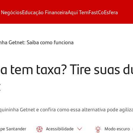
 Negócios
Educação Financeira
Aqui Tem
FastCo
Esfera
nha Getnet: Saiba como funciona
a tem taxa? Tire suas d
t
ininha Getnet e confira como essa alternativa pode agiliza
ipe Santander
Acessibilidade
Modo escuro