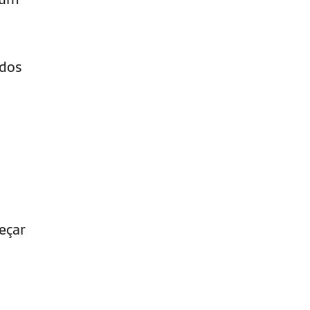
ados
eçar