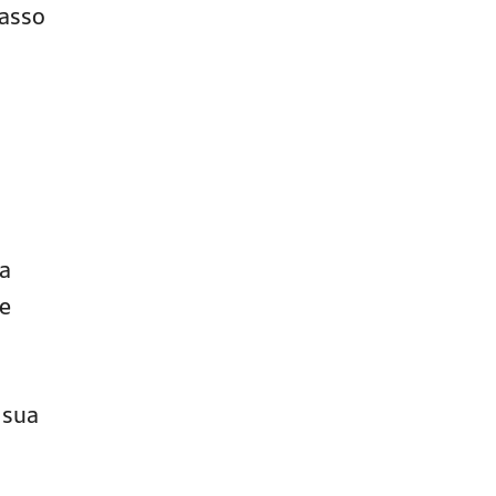
passo
sa
de
 sua