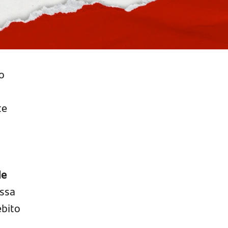
o
te
de
ssa
ébito