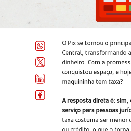
O Pix se tornou o princi
Central, transformando 
dinheiro. Com a promessa
conquistou espaço, e hoj
maquininha tem taxa?
A resposta direta é: sim
serviço para pessoas juríd
taxa costuma ser menor o
ou crédito, o que o torna