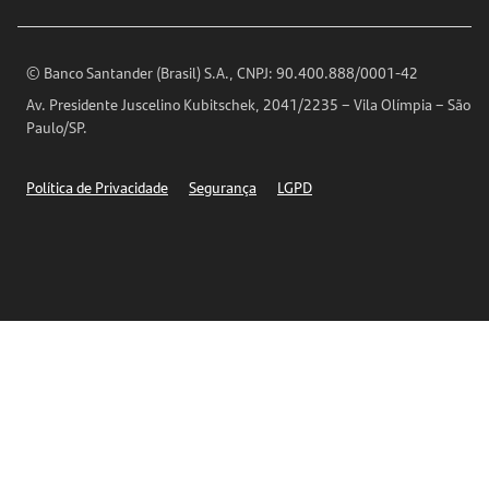
Encontre nossas agências
Análises Econômicas
Horários de Atendimento
© Banco Santander (Brasil) S.A., CNPJ: 90.400.888/0001-42
Definições de Cookies
Av. Presidente Juscelino Kubitschek, 2041/2235 – Vila Olímpia – São
Telefones
Paulo/SP.
Segurança
Política de Privacidade
Segurança
LGPD
Ética – Canal de denúncia