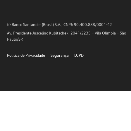
Imprensa
Encontre nossas agências
Análises Econômicas
Horários de Atendimento
© Banco Santander (Brasil) S.A., CNPJ: 90.400.888/0001-42
Definições de Cookies
Av. Presidente Juscelino Kubitschek, 2041/2235 – Vila Olímpia – São
Telefones
Paulo/SP.
Segurança
Política de Privacidade
Segurança
LGPD
Ética – Canal de denúncia