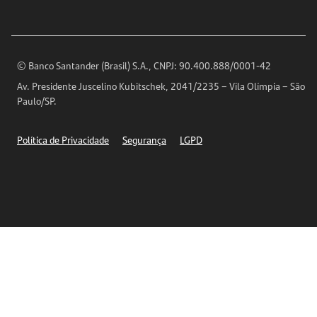
Ouvidoria
Imprensa
Encontre nossas agências
Análises Econômicas
Horários de Atendimento
© Banco Santander (Brasil) S.A., CNPJ: 90.400.888/0001-42
Definições de Cookies
Av. Presidente Juscelino Kubitschek, 2041/2235 – Vila Olímpia – São
Telefones
Paulo/SP.
Segurança
Política de Privacidade
Segurança
LGPD
Ética – Canal de denúncia