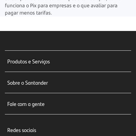
funciona o Pix para empresas e o que avaliar para
pagar menos tarifas.
Produtos e Serviços
Conta corrente
Sobre o Santander
Cartões de crédito
Sobre nós
Seguros
Fale com a gente
Educação Financeira
Crédito e Financiamentos
Central de Atendimento
Trabalhe conosco
Investimentos
Redes sociais
Central de Renegociação