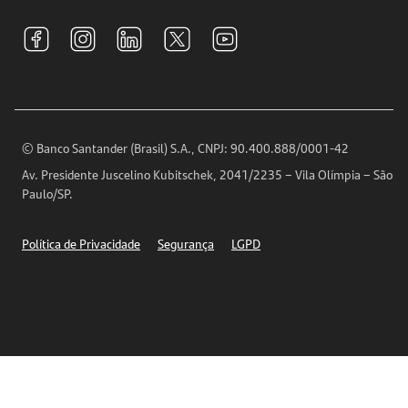
Sustentabilidade
Tarifas e pacotes de serviços
S.A.C
Relações com Investidores
Para sua Empresa
Ouvidoria
Imprensa
Encontre nossas agências
Análises Econômicas
Horários de Atendimento
© Banco Santander (Brasil) S.A., CNPJ: 90.400.888/0001-42
Definições de Cookies
Av. Presidente Juscelino Kubitschek, 2041/2235 – Vila Olímpia – São
Telefones
Paulo/SP.
Segurança
Política de Privacidade
Segurança
LGPD
Ética – Canal de denúncia