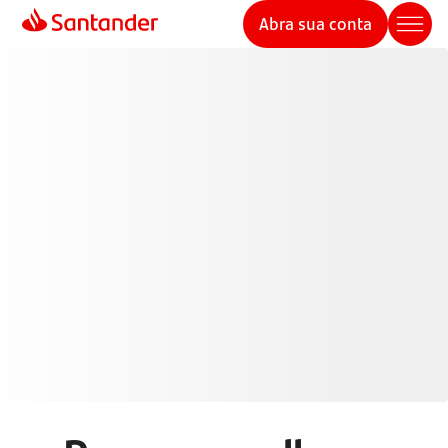
Abra sua conta
Cartões de Crédito
Santander
Pague de forma mais inteligente com seu cartão de
crédito e aproveite mais benefícios, controle e
segurança em suas transações.