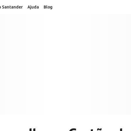
o Santander
Ajuda
Blog
dito
to e aproveite mais