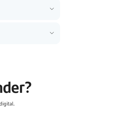
ander?
igital.