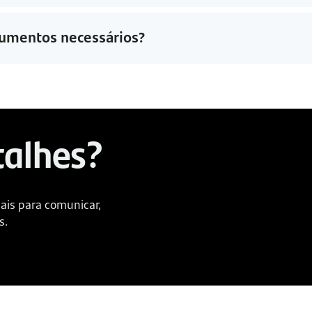
umentos necessários?
talhes?
ais para comunicar, 
s.