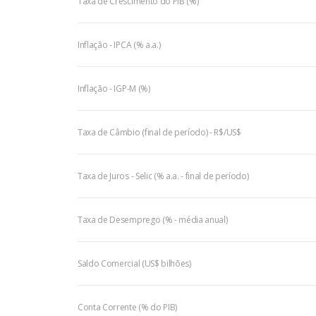
Taxa de Crescimento do PIB (%)
Inflação - IPCA (% a.a.)
Inflação - IGP-M (%)
Taxa de Câmbio (final de período) - R$/US$
Taxa de Juros - Selic (% a.a. - final de período)
Taxa de Desemprego (% - média anual)
Saldo Comercial (US$ bilhões)
Conta Corrente (% do PIB)