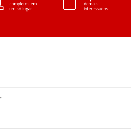
completos em
demais
um só lugar.
interessados.
es