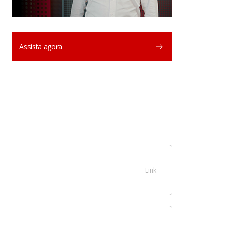
Assista agora
Link