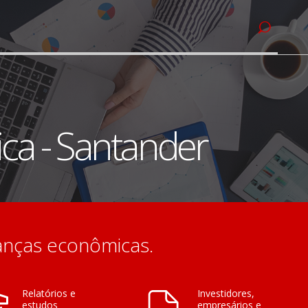
ca - Santander
anças econômicas.
Relatórios e
Investidores,
estudos
empresários e