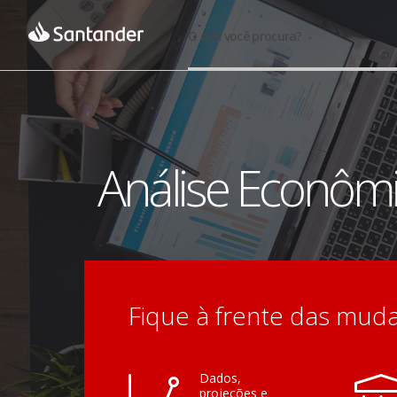
O que você procura?
Análise Econômi
Fique à frente das mud
Dados,
projeções e