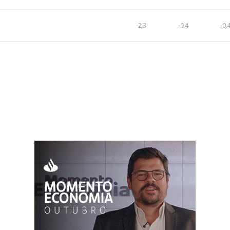
-2,3
-0,4
-0,