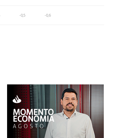
4
-0,5
-0,6