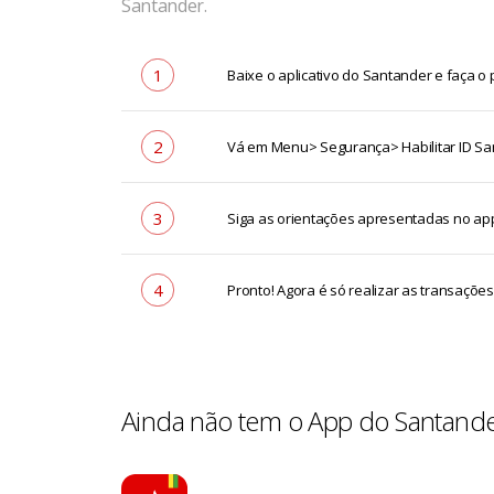
Santander.
1
Baixe o aplicativo do Santander e faça o
2
Vá em Menu> Segurança> Habilitar ID S
3
Siga as orientações apresentadas no app 
4
Pronto! Agora é só realizar as transaçõe
Ainda não tem o App do Santande