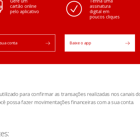
Gere um
Tenha uma
cartão online
assinatura
pelo aplicativo
digital em
poucos cliques
sua conta
Baixe o app
tilizado para confirmar as transações realizadas nos canais d
ocê possa fazer movimentações financeiras com a sua conta.
tes: