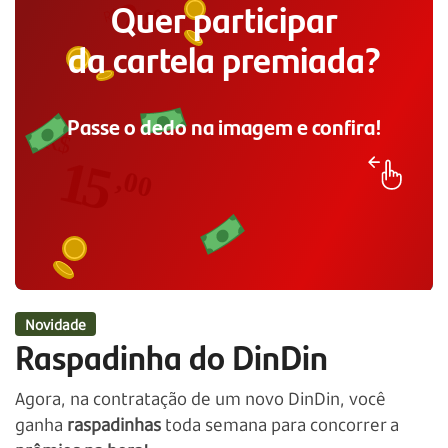
Legal, né?
Contrate agora e
aumente as suas
chances de ganhar!
Novidade
Raspadinha do DinDin
Agora, na contratação de um novo DinDin, você
ganha
raspadinhas
toda semana para concorrer a