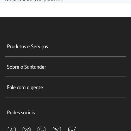
Produtos e Serviços
Conta corrente
Sobre o Santander
Cartões de crédito
Sobre nós
Seguros
Fale com a gente
Educação Financeira
Crédito e Financiamentos
Central de Atendimento
Trabalhe conosco
Investimentos
Redes sociais
Central de Renegociação
Sustentabilidade
Tarifas e pacotes de serviços
S.A.C