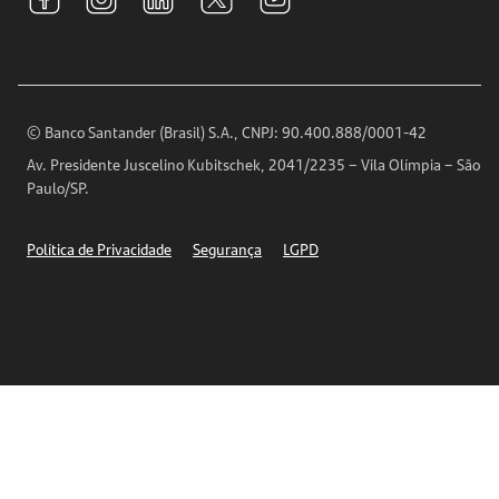
Relações com Investidores
Para sua Empresa
Ouvidoria
Imprensa
Encontre nossas agências
Análises Econômicas
Horários de Atendimento
© Banco Santander (Brasil) S.A., CNPJ: 90.400.888/0001-42
Definições de Cookies
Av. Presidente Juscelino Kubitschek, 2041/2235 – Vila Olímpia – São
Telefones
Paulo/SP.
Segurança
Política de Privacidade
Segurança
LGPD
Ética – Canal de denúncia