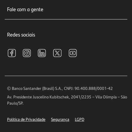
Sobre nós
Seguros
Fale com a gente
Educação Financeira
Crédito e Financiamentos
Central de Atendimento
Trabalhe conosco
Investimentos
Redes sociais
Central de Renegociação
Sustentabilidade
Tarifas e pacotes de serviços
S.A.C
Relações com Investidores
Para sua Empresa
Ouvidoria
Imprensa
Encontre nossas agências
Análises Econômicas
Horários de Atendimento
© Banco Santander (Brasil) S.A., CNPJ: 90.400.888/0001-42
Definições de Cookies
Av. Presidente Juscelino Kubitschek, 2041/2235 – Vila Olímpia – São
Telefones
Paulo/SP.
Segurança
Política de Privacidade
Segurança
LGPD
Ética – Canal de denúncia