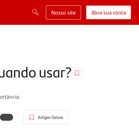
Nosso site
Abra sua conta
quando usar?
ortância.
Artigos Salvos