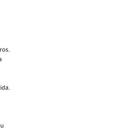
ros.
a
ida.
ou