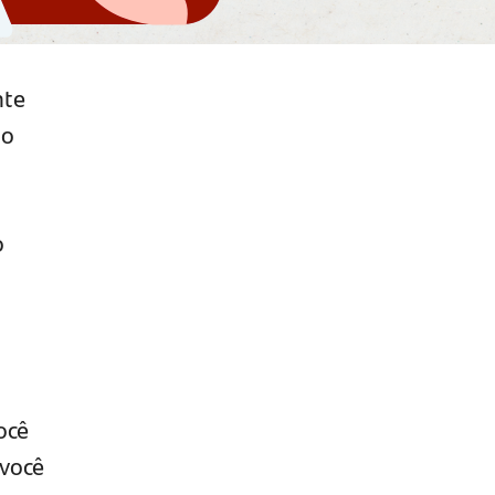
nte
mo
o
ocê
você