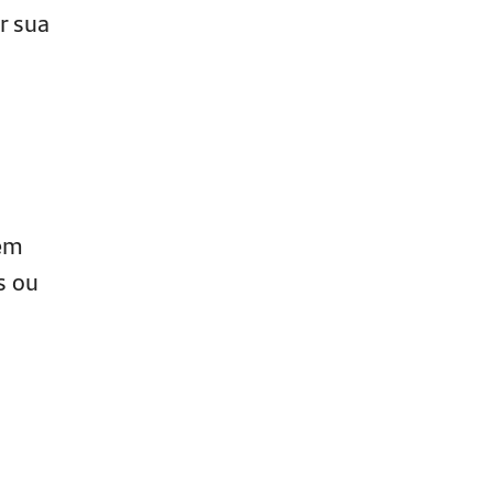
r sua
bém
s ou