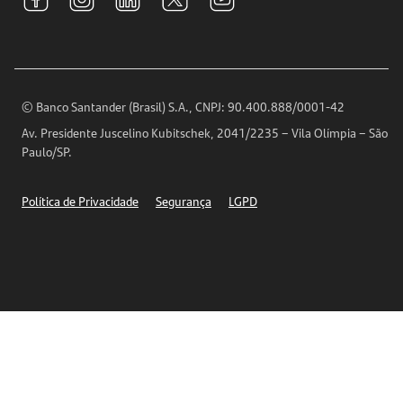
Relações com Investidores
Para sua Empresa
Ouvidoria
Imprensa
Encontre nossas agências
Análises Econômicas
Horários de Atendimento
© Banco Santander (Brasil) S.A., CNPJ: 90.400.888/0001-42
Definições de Cookies
Av. Presidente Juscelino Kubitschek, 2041/2235 – Vila Olímpia – São
Telefones
Paulo/SP.
Segurança
Política de Privacidade
Segurança
LGPD
Ética – Canal de denúncia