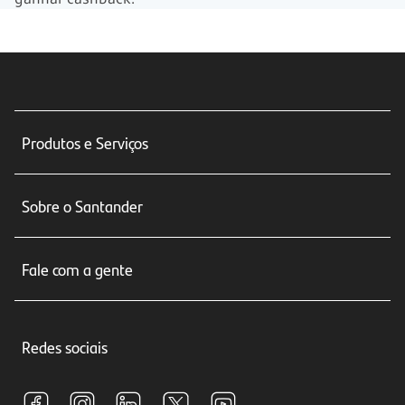
Produtos e Serviços
Conta corrente
Sobre o Santander
Cartões de crédito
Sobre nós
Seguros
Fale com a gente
Educação Financeira
Crédito e Financiamentos
Central de Atendimento
Trabalhe conosco
Investimentos
Redes sociais
Central de Renegociação
Sustentabilidade
Tarifas e pacotes de serviços
S.A.C