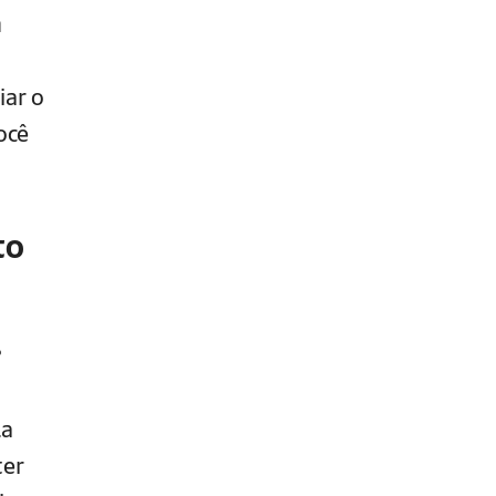
a
iar o
ocê
to
?
la
ter