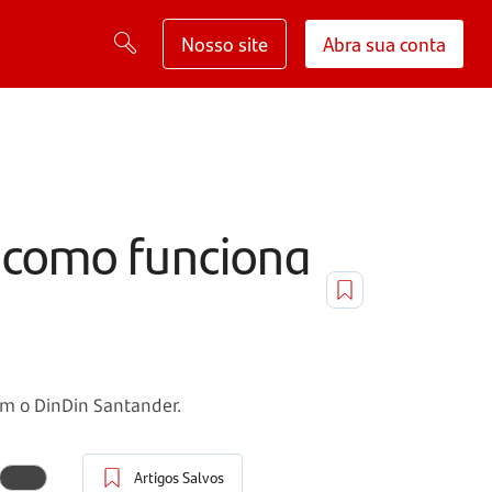
Nosso site
Abra sua conta
, como funciona
om o DinDin Santander.
Artigos Salvos