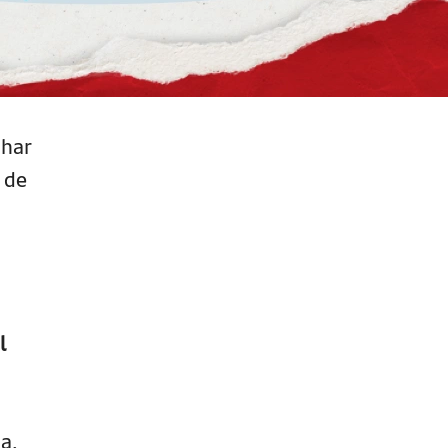
nhar
 de
l
a.