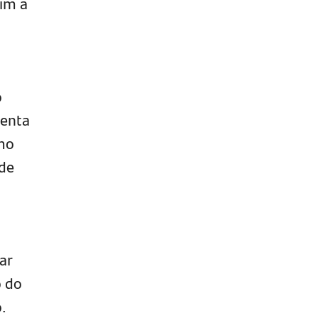
sim a
o
menta
omo
 de
ar
o do
.