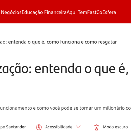
 Negócios
Educação Financeira
Aqui Tem
FastCo
Esfera
ação: entenda o que é, como funciona e como resgatar
ização: entenda o que é
o funcionamento e como você pode se tornar um milionário c
ipe Santander
Acessibilidade
Modo escuro