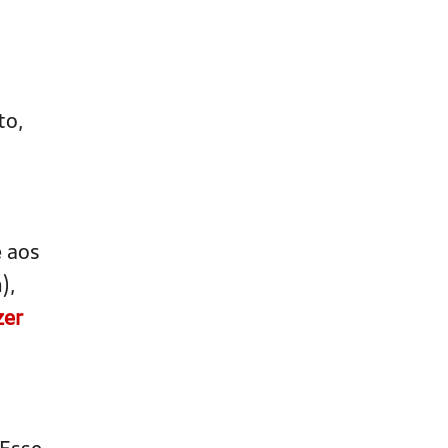
to,
e aos
),
zer
 Esse