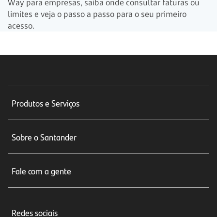
Way para empresas, saiba onde consultar faturas ou
limites e veja o passo a passo para o seu primeiro
acesso.
Produtos e Serviços
Conta corrente
Sobre o Santander
Cartões de crédito
Sobre nós
Seguros
Fale com a gente
Educação Financeira
Crédito e Financiamentos
Central de Atendimento
Trabalhe conosco
Investimentos
Redes sociais
Central de Renegociação