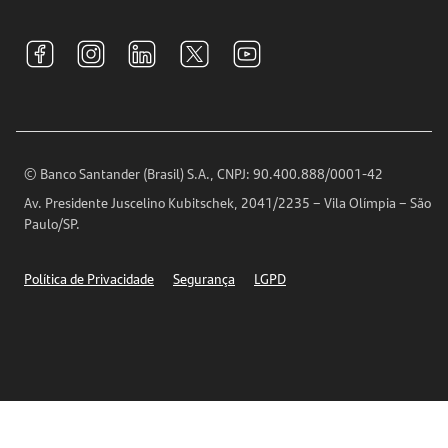
Sustentabilidade
Tarifas e pacotes de serviços
S.A.C
Relações com Investidores
Para sua Empresa
Ouvidoria
Imprensa
Encontre nossas agências
Análises Econômicas
Horários de Atendimento
© Banco Santander (Brasil) S.A., CNPJ: 90.400.888/0001-42
Definições de Cookies
Av. Presidente Juscelino Kubitschek, 2041/2235 – Vila Olímpia – São
Telefones
Paulo/SP.
Segurança
Política de Privacidade
Segurança
LGPD
Ética – Canal de denúncia