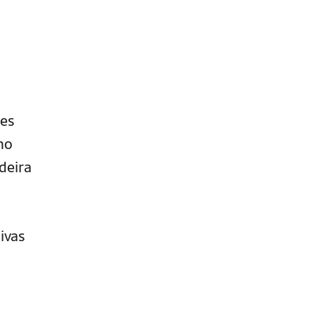
ões
no
deira
ivas