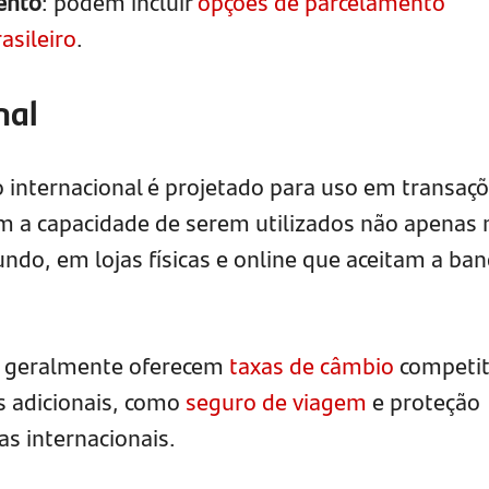
ento
: podem incluir
opções de parcelamento
asileiro
.
nal
o internacional é projetado para uso em transaç
êm a capacidade de serem utilizados não apenas 
ndo, em lojas físicas e online que aceitam a ban
is geralmente oferecem
taxas de câmbio
competit
os adicionais, como
seguro de viagem
e proteção
s internacionais.