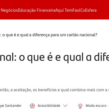
 Negócios
Educação Financeira
Aqui Tem
FastCo
Esfera
: o que é e qual a diferença para um cartão nacional?
nal: o que é e qual a d
artão, a aceitação, os benefícios e qual combina mais com a 
ipe Santander
Acessibilidade
Modo escuro