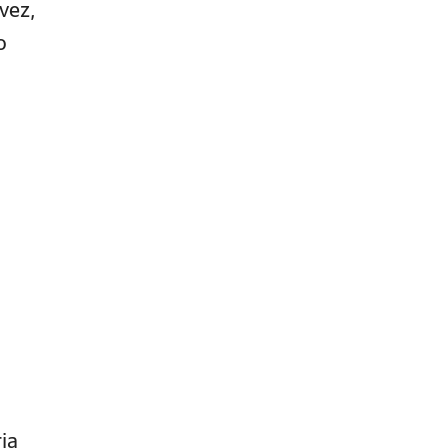
vez,
o
ia