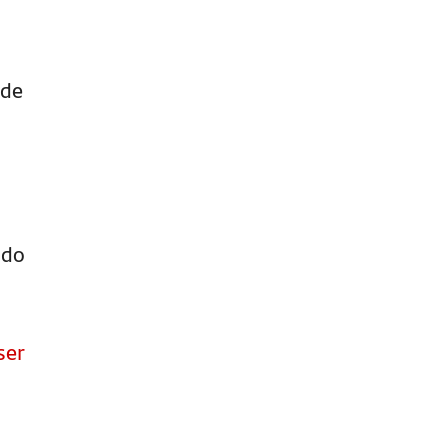
 de
 do
ser