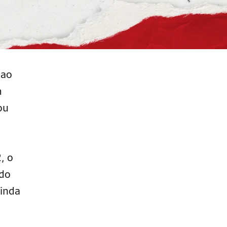
 ao
m
ou
, o
 do
ainda