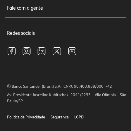
Sobre nós
Seguros
Fale com a gente
Educação Financeira
Crédito e Financiamentos
Central de Atendimento
Trabalhe conosco
Investimentos
Redes sociais
Central de Renegociação
Sustentabilidade
Tarifas e pacotes de serviços
S.A.C
Relações com Investidores
Para sua Empresa
Ouvidoria
Imprensa
Encontre nossas agências
Análises Econômicas
Horários de Atendimento
© Banco Santander (Brasil) S.A., CNPJ: 90.400.888/0001-42
Definições de Cookies
Av. Presidente Juscelino Kubitschek, 2041/2235 – Vila Olímpia – São
Telefones
Paulo/SP.
Segurança
Política de Privacidade
Segurança
LGPD
Ética – Canal de denúncia