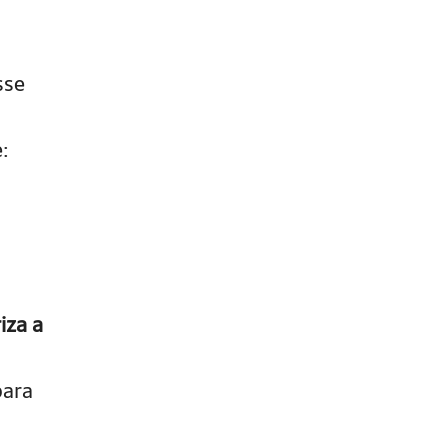
sse
:
iza a
para