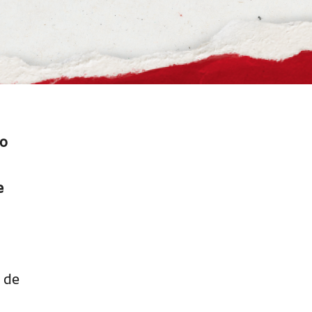
o
e
o de