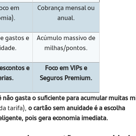
foco em
Cobrança mensal ou
mia).
anual.
e gastos e
Acúmulo massivo de
idade.
milhas/pontos.
escontos e
Foco em VIPs e
rias.
Seguros Premium.
ê não gasta o suficiente para acumular muitas m
a tarifa),
o cartão sem anuidade é a escolha
eligente, pois gera economia imediata.