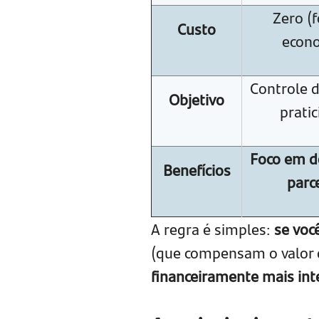
Zero (
Custo
econo
Controle d
Objetivo
pratic
Foco em d
Benefícios
parce
A regra é simples:
se voc
(que compensam o valor d
financeiramente mais int