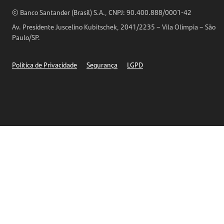
Horários de Atendimento
© Banco Santander (Brasil) S.A., CNPJ: 90.400.888/0001-42
Definições de Cookies
Av. Presidente Juscelino Kubitschek, 2041/2235 – Vila Olímpia – São
Telefones
Paulo/SP.
Segurança
Política de Privacidade
Segurança
LGPD
Ética – Canal de denúncia