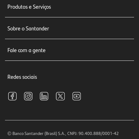
Produtos e Serviços
Conta corrente
Sobre o Santander
Cartões de crédito
Sobre nós
Seguros
Fale com a gente
Educação Financeira
Crédito e Financiamentos
Central de Atendimento
Trabalhe conosco
Investimentos
Redes sociais
Central de Renegociação
Sustentabilidade
Tarifas e pacotes de serviços
S.A.C
Relações com Investidores
Para sua Empresa
Ouvidoria
Imprensa
Encontre nossas agências
Análises Econômicas
Horários de Atendimento
© Banco Santander (Brasil) S.A., CNPJ: 90.400.888/0001-42
Definições de Cookies