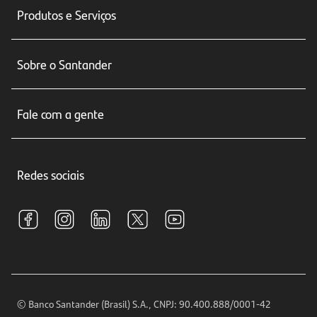
Produtos e Serviços
Conta corrente
Sobre o Santander
Cartões de crédito
Sobre nós
Seguros
Fale com a gente
Educação Financeira
Crédito e Financiamentos
Central de Atendimento
Trabalhe conosco
Investimentos
Redes sociais
Central de Renegociação
Sustentabilidade
Tarifas e pacotes de serviços
S.A.C
Relações com Investidores
Para sua Empresa
Ouvidoria
Imprensa
Encontre nossas agências
Análises Econômicas
Horários de Atendimento
© Banco Santander (Brasil) S.A., CNPJ: 90.400.888/0001-42
Definições de Cookies