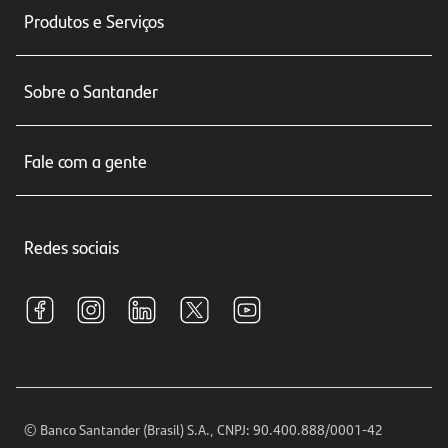
Produtos e Serviços
Conta corrente
Sobre o Santander
Cartões de crédito
Sobre nós
Seguros
Fale com a gente
Educação Financeira
Crédito e Financiamentos
Central de Atendimento
Trabalhe conosco
Investimentos
Redes sociais
Central de Renegociação
Sustentabilidade
Tarifas e pacotes de serviços
S.A.C
Relações com Investidores
Para sua Empresa
Ouvidoria
Imprensa
Encontre nossas agências
Análises Econômicas
Horários de Atendimento
© Banco Santander (Brasil) S.A., CNPJ: 90.400.888/0001-42
Definições de Cookies