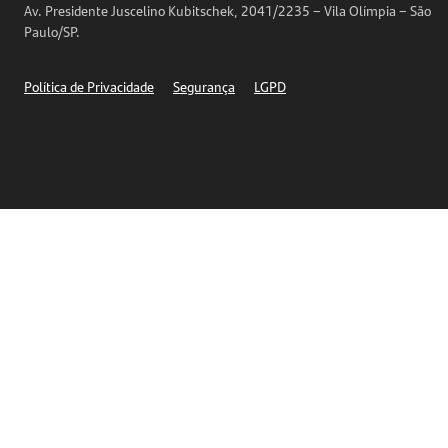
Av. Presidente Juscelino Kubitschek, 2041/2235 – Vila Olímpia – São
Telefones
Paulo/SP.
Segurança
Política de Privacidade
Segurança
LGPD
Ética – Canal de denúncia