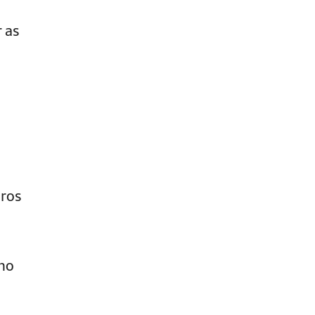
r as
iros
 no