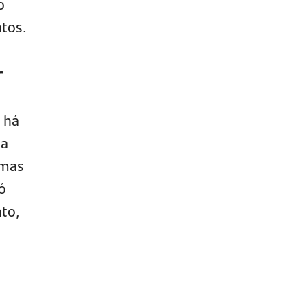
o
tos.
r
 há
ma
 mas
ó
nto,