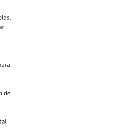
elas.
ar
para
o de
tal