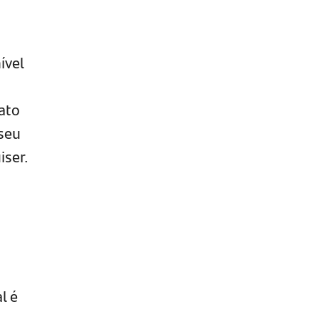
ível
ato
 seu
iser.
l é