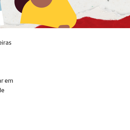
eiras
ar em
de