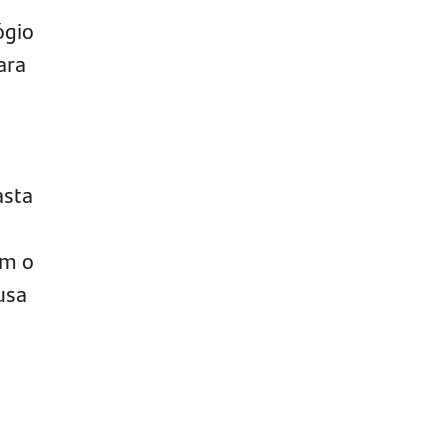
ógio
ara
asta
om o
usa