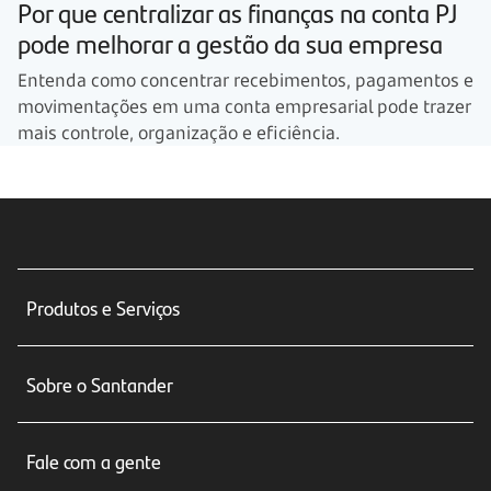
Por que centralizar as finanças na conta PJ
pode melhorar a gestão da sua empresa
Entenda como concentrar recebimentos, pagamentos e
movimentações em uma conta empresarial pode trazer
mais controle, organização e eficiência.
Produtos e Serviços
Conta corrente
Sobre o Santander
Cartões de crédito
Sobre nós
Seguros
Fale com a gente
Educação Financeira