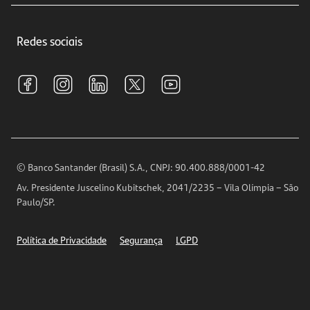
Crédito e Financiamentos
Central de Atendimento
Trabalhe conosco
Investimentos
Redes sociais
Central de Renegociação
Sustentabilidade
Tarifas e pacotes de serviços
S.A.C
Relações com Investidores
Para sua Empresa
Ouvidoria
Imprensa
Encontre nossas agências
Análises Econômicas
Horários de Atendimento
© Banco Santander (Brasil) S.A., CNPJ: 90.400.888/0001-42
Definições de Cookies
Av. Presidente Juscelino Kubitschek, 2041/2235 – Vila Olímpia – São
Telefones
Paulo/SP.
Segurança
Política de Privacidade
Segurança
LGPD
Ética – Canal de denúncia